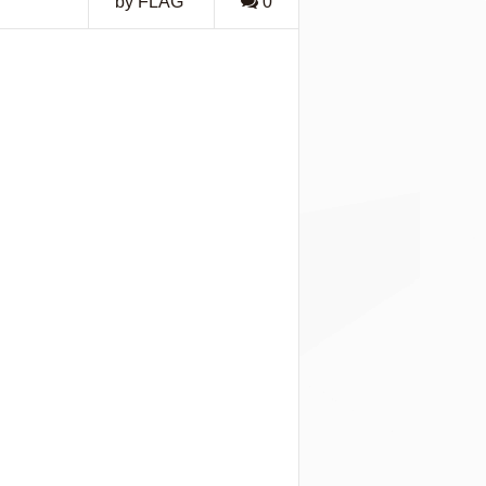
by FLAG
0